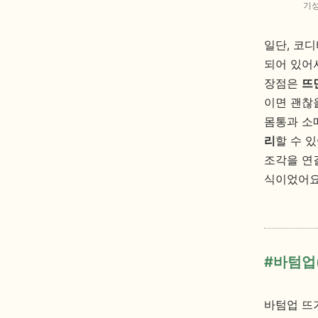
기성
일단, 코
되어 있어
장점은
뜨
이면 괜찮을
몸통과 소
리
할 수 있
조각을 연
식이었어요
#바텀업(
바텀업 뜨