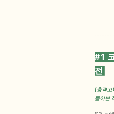
#1 
전
[충격고
들어본 적
뜨개 뉴스