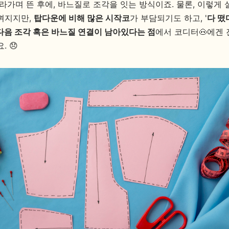
라가며 뜬 후에, 바느질로 조각을 잇는 방식이죠. 물론, 이렇게
껴지지만,
탑다운에 비해 많은 시작코
가 부담되기도 하고, '
다 떴
다음 조각 혹은 바느질 연결이 남아있다는 점
에서 코디터🐽에겐 
. 😞