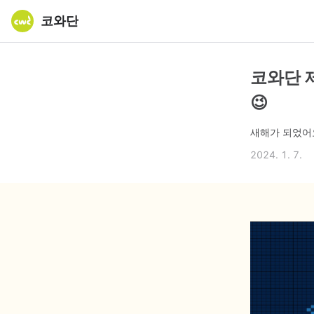
코와단
코와단 
😉
새해가 되었어요
2024. 1. 7.