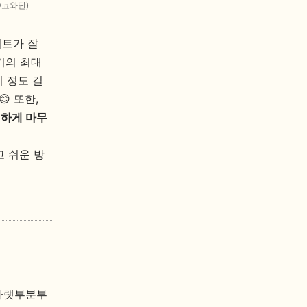
©코와단)
키트가 잘
기의 최대
이 정도 길
 또한,
편하게 마무
 쉬운 방
 아랫부분부