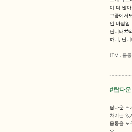
이 더 많아
그중에서도
인 바텀업 
단디터🤠
하니, 단디
(TMI. 
#탑다운(
탑다운 뜨
차이는 있
몸통을 모
요.