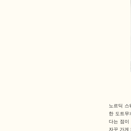
노르딕 스
한 도트무
다는 점이
자꾸 가게 