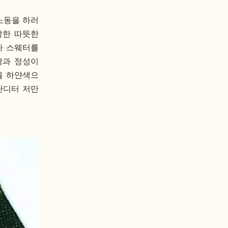
노동을 하러
강한 따뜻한
아 스웨터를
랑과 정성이
을 하얀색으
단디터 저만