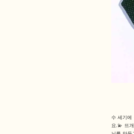
수 세기에
요.💫 
늬를 만들