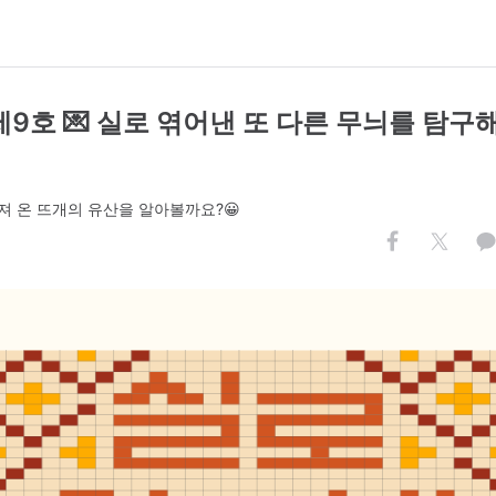
제9호 💌 실로 엮어낸 또 다른 무늬를 탐
져 온 뜨개의 유산을 알아볼까요?😀