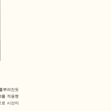
 흩뿌려진듯
d를 적용했
으로 시선이