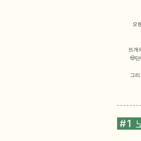
오랜
뜨개의
🤠
그리
#1